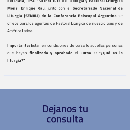
del Plata
, desde su
Instituto de Teología y Pastoral Litúrgica
Mons. Enrique Rau
, junto con el
Secretariado Nacional de
Liturgia (SENALI) de la Conferencia Episcopal Argentina
se
ofrece para los agentes de Pastoral Litúrgica de nuestro país y de
América Latina.
Importante:
Están en condiciones de cursarlo aquellas personas
que hayan
finalizado y aprobado
el
Curso 1: “¿Qué es la
liturgia?”.
Dejanos tu
consulta