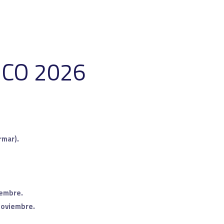
CO 2026
rmar).
iembre.
noviembre.