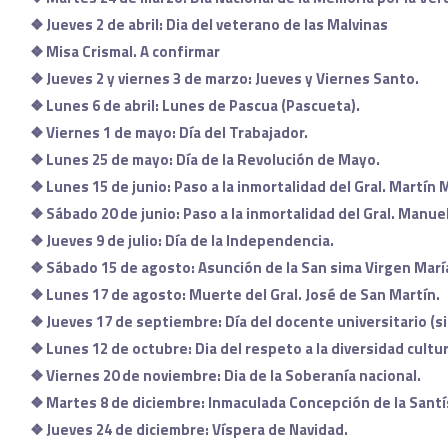
❖
Jueves 2 de abril: Dia del veterano de las Malvinas
❖
Misa Crismal. A confirmar
❖
Jueves 2 y viernes 3 de marzo: Jueves y Viernes Santo.
❖
Lunes 6 de abril: Lunes de Pascua (Pascueta).
❖
Viernes 1 de mayo: Día del Trabajador.
❖
Lunes 25 de mayo: Día de la Revolución de Mayo.
❖
Lunes 15 de junio: Paso a la inmortalidad del Gral. Martín
❖
Sábado 20 de junio: Paso a la inmortalidad del Gral. Manue
❖
Jueves 9 de julio: Día de la Independencia.
❖
Sábado 15 de agosto: Asunción de la San sima Virgen Marí
❖
Lunes 17 de agosto: Muerte del Gral. José de San Martín.
❖
Jueves 17 de septiembre: Día del docente universitario (s
❖
Lunes 12 de octubre: Dia del respeto a la diversidad cultur
❖
Viernes 20 de noviembre: Dia de la Soberanía nacional.
❖
Martes 8 de diciembre: Inmaculada Concepción de la Santí
❖
Jueves 24 de diciembre: Víspera de Navidad.