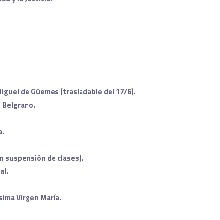
 Miguel de Güemes (trasladable del 17/6).
l Belgrano.
a.
in suspensión de clases).
al.
sima Virgen María.