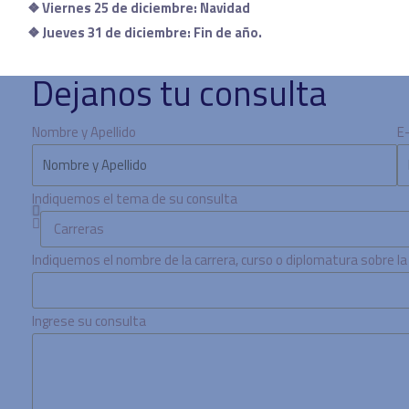
❖
Viernes 25 de diciembre: Navidad
❖
Jueves 31 de diciembre: Fin de año.
Dejanos tu consulta
Nombre y Apellido
E
Indiquemos el tema de su consulta
Indiquemos el nombre de la carrera, curso o diplomatura sobre l
Ingrese su consulta